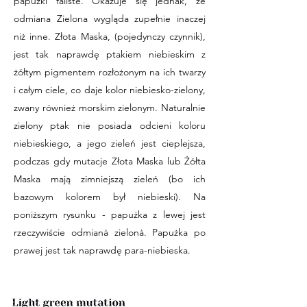
papużki faliste. Okazuje się jednak, że
odmiana Zielona wygląda zupełnie inaczej
niż inne. Złota Maska, (pojedynczy czynnik),
jest tak naprawdę ptakiem niebieskim z
żółtym pigmentem rozłożonym na ich twarzy
i całym ciele, co daje kolor niebiesko-zielony,
zwany również morskim zielonym. Naturalnie
zielony ptak nie posiada odcieni koloru
niebieskiego, a jego zieleń jest cieplejsza,
podczas gdy mutacje Złota Maska lub Żółta
Maska mają zimniejszą zieleń (bo ich
bazowym kolorem był niebieski). Na
poniższym rysunku - papużka z lewej jest
rzeczywiście odmianà zielonà. Papużka po
prawej jest tak naprawdę para-niebieska.