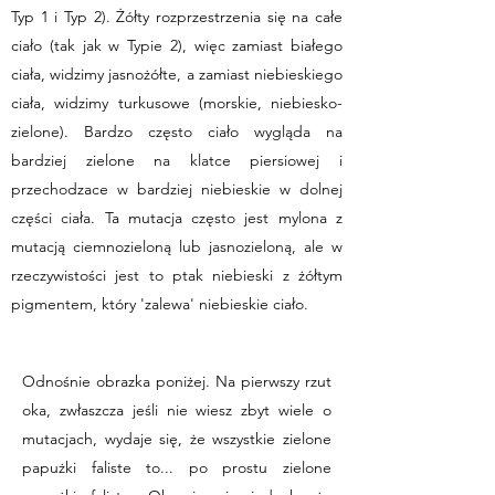
Typ 1 i Typ 2). Żółty rozprzestrzenia się na całe
ciało (tak jak w Typie 2), więc zamiast białego
ciała, widzimy jasnożółte, a zamiast niebieskiego
ciała, widzimy turkusowe (morskie, niebiesko-
zielone). Bardzo często ciało wygląda na
bardziej zielone na klatce piersiowej i
przechodzace w bardziej niebieskie w dolnej
części ciała. Ta mutacja często jest mylona z
mutacją ciemnozieloną lub jasnozieloną, ale w
rzeczywistości jest to ptak niebieski z żółtym
pigmentem, który 'zalewa' niebieskie ciało.
Odnośnie obrazka poniżej. Na pierwszy rzut
oka, zwłaszcza jeśli nie wiesz zbyt wiele o
mutacjach, wydaje się, że wszystkie zielone
papużki faliste to... po prostu zielone